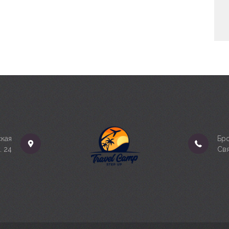
кая
Бро
. 24
Свя