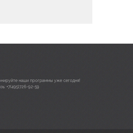
нируйте наши программы уже сегодня!
зь: +7(495)726-92-59