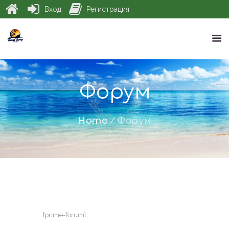
Вход
Регистрация
Форум
Home
Форум
[prime-forum]