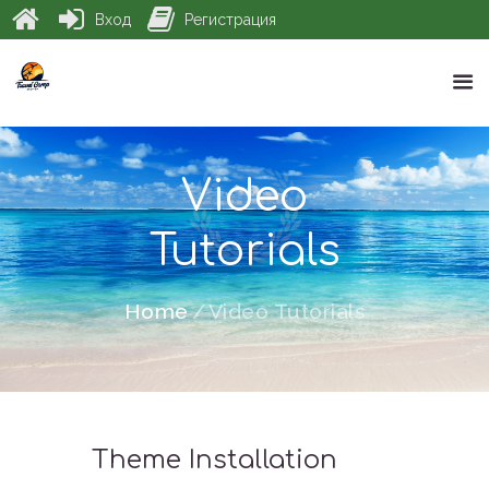
Вход
Регистрация
Video
Tutorials
Home
Video Tutorials
Theme Installation