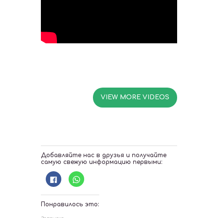
VIEW MORE VIDEOS
Добавляйте нас в друзья и получайте
самую свежую информацию первыми:
Н
Н
а
а
ж
ж
м
м
и
и
Понравилось это:
т
т
е
е