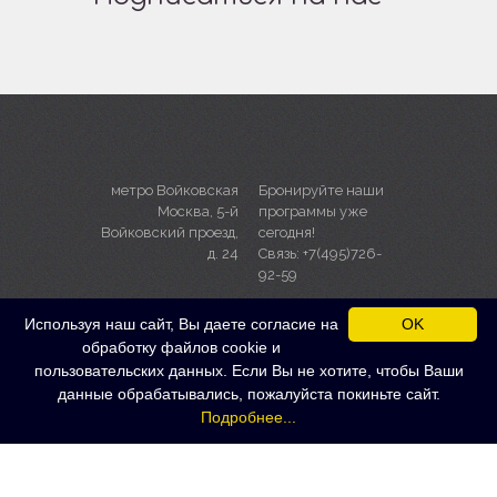
o
н
k
о
.
в
(
о
О
м
т
о
к
к
р
н
ы
е
в
)
а
е
т
с
метро Войковская
Бронируйте наши
я
в
Москва, 5-й
программы уже
н
Войковский проезд,
сегодня!
о
в
д. 24
Связь: +7(495)726-
о
92-59
м
о
к
н
Используя наш сайт, Вы даете согласие на
OK
е
)
обработку файлов cookie и
пользовательских данных. Если Вы не хотите, чтобы Ваши
данные обрабатывались, пожалуйста покиньте сайт.
Подробнее...
© 2008-2021. Все права защищены от
копирования