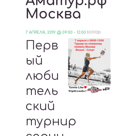
Аматур.рф
Москва
1000р.
7 АПРЕЛЯ, 2019 @ 09:00
-
13:00
Перв
ый
люби
тель
ский
турнир