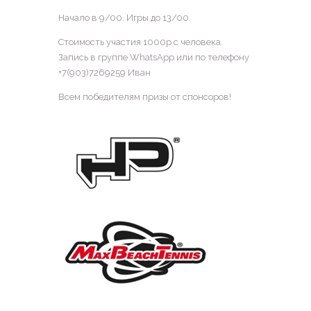
Начало в 9/00. Игры до 13/00
Стоимость участия 1000р с человека.
Запись в группе WhatsApp или по телефону
+7(903)7269259 Иван
Всем победителям призы от спонсоров!