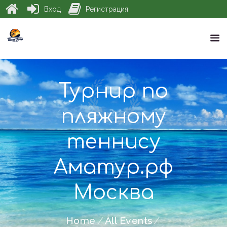
Вход
Регистрация
Турнир по
пляжному
теннису
Аматур.рф
Москва
Home
All Events