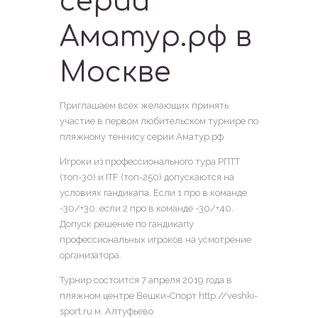
серии
Аматур.рф в
Москве
Приглашаем всех желающих принять
участие в первом любительском турнире по
пляжному теннису серии Аматур.рф
Игроки из профессионального тура РПТТ
(топ-30) и ITF (топ-250) допускаются на
условиях гандикапа. Если 1 про в команде
-30/+30, если 2 про в команде -30/+40.
Допуск решение по гандикапу
профессиональных игроков на усмотрение
организатора.
Турнир состоится 7 апреля 2019 года в
пляжном центре Вешки-Спорт http://veshki-
sport.ru м. Алтуфьево