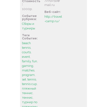
7269259@
Стоимость
:
mail.ru
1000р.
Веб-сайт:
Событие
http://travel
рубрика:
-camp.ru/
Сборы и
турниры
Теги
Событие:
beach
tennis
,
courts
,
event
,
family
,
fun
,
gaming
,
matches
,
program
,
set
,
tennis
,
tennis cup
,
пляжный
теннис
,
теннис
,
турнир по
пляжному